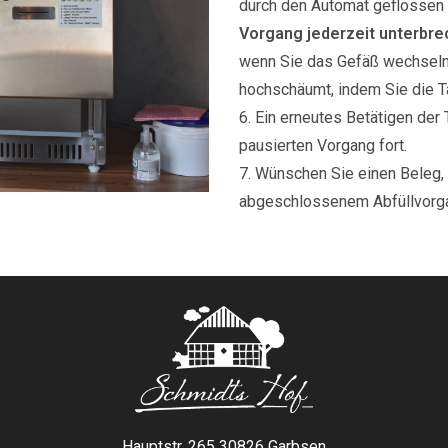
durch den Automat geflossen i
Vorgang jederzeit unterbr
wenn Sie das Gefäß wechseln
hochschäumt, indem Sie die Ta
6. Ein erneutes Betätigen der 
pausierten Vorgang fort.
7. Wünschen Sie einen Beleg,
abgeschlossenem Abfüllvorgan
Hauptstr. 265 30826 Garbsen