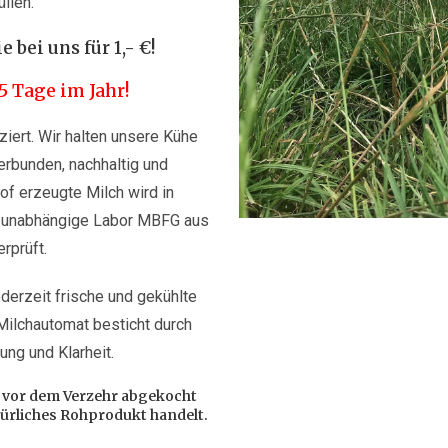
llen.
 bei uns für 1,- €!
65 Tage im Jahr!
ziert. Wir halten unsere Kühe
verbunden, nachhaltig und
of erzeugte Milch wird in
 unabhängige Labor MBFG aus
rprüft.
ederzeit frische und gekühlte
Milchautomat besticht durch
ung und Klarheit.
h vor dem Verzehr abgekocht
türliches Rohprodukt handelt.